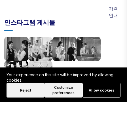
가격
안내
인스타그램 게시물
Your experience on this site will be improved by allowing
cookies.
Customize
Reject
Allow cookies
preferences
©2026 PSYNERGY HR Team. All Rights Reserved.