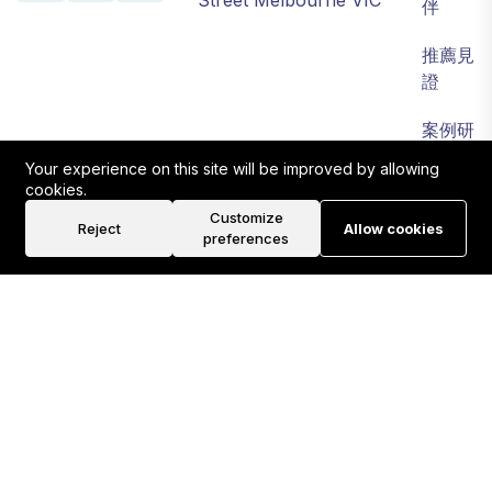
Street Melbourne VIC
伴
推薦見
證
案例研
究
Your experience on this site will be improved by allowing
cookies.
費用方
Customize
Reject
Allow cookies
案
preferences
Instagram貼文