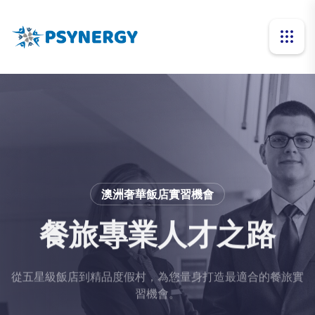
在世界級飯店品牌開展職涯
在世界級飯店品牌開展職涯
澳洲飯店產業的嶄新機會
澳洲飯店產業的嶄新機會
澳洲奢華飯店實習機會
飯店與餐旅服務的全
飯店與餐旅服務的全
餐旅專業人才之路
餐旅夢想職涯
餐旅夢想職涯
球機會
球機會
從五星級飯店到精品度假村，為您量身打造最適合的餐旅實
學習和體驗世界級的飯店服務。Psynergy助您實現飯店專
學習和體驗世界級的飯店服務。Psynergy助您實現飯店專
業人才的夢想。
業人才的夢想。
習機會。
在澳洲頂級飯店和度假村獲得國際水準的實務經驗。
在澳洲頂級飯店和度假村獲得國際水準的實務經驗。
Psynergy為您規劃餐旅職涯藍圖。
Psynergy為您規劃餐旅職涯藍圖。