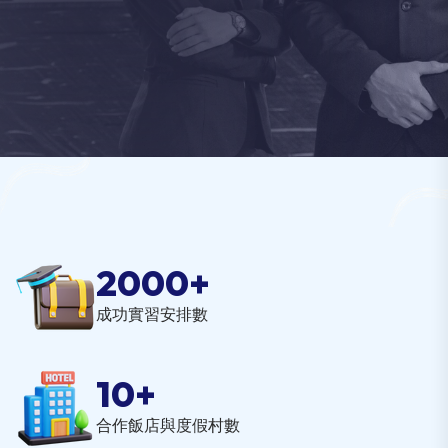
2000
+
成功實習安排數
10
+
合作飯店與度假村數