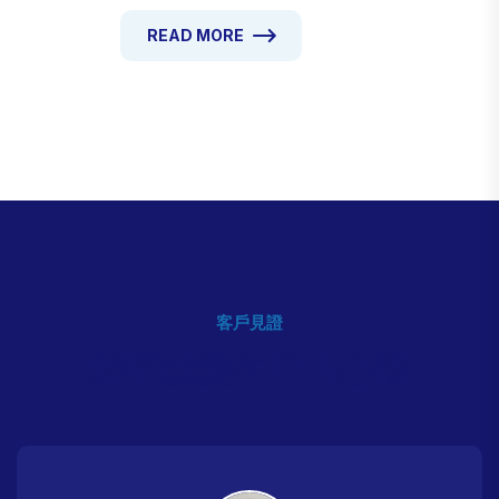
理。培養顧客服務技能，使用最先進的設備，
READ MORE
並沉浸在澳洲著名的咖啡文化中。
客戶見證
我們親愛客戶的心聲